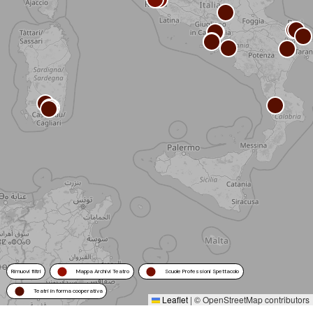
Rimuovi filtri
Mappa Archivi Teatro
Scuole Professioni Spettacolo
Teatri in forma cooperativa
Leaflet
|
© OpenStreetMap contributors