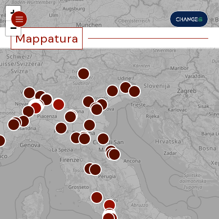
+
−
Mappatura